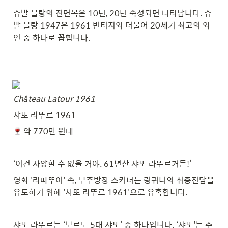
슈발 블랑의 진면목은 10년, 20년 숙성되면 나타납니다. 슈
발 블랑 1947은 1961 빈티지와 더불어 20세기 최고의 와
인 중 하나로 꼽힙니다.
Château Latour 1961
샤또 라뚜르 1961
 약 770만 원대
‘이건 사양할 수 없을 거야. 61년산 샤또 라뚜르거든!’
영화 '라따뚜이' 속, 부주방장 스키너는 링귀니의 취중진담을 
유도하기 위해 '샤또 라뚜르 1961'으로 유혹합니다.
샤또 라뚜르는 ‘보르도 5대 샤또’ 중 하나입니다. ‘샤또'는 주