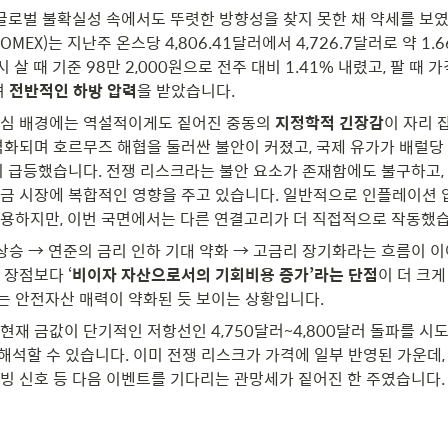
글로벌 불확실성 속에서도 뚜렷한 방향성을 찾지 못한 채 약세를 보였습
MEX)는 지난주 온스당 4,806.41달러에서 4,726.7달러로 약 1.
시 살 때 기준 98만 2,000원으로 전주 대비 1.41% 내렸고, 팔 때 가
 
전반적인 하방 압력
을 받았습니다.
심 배경에는 역설적이게도 짙어진 중동의 
지정학적 긴장감
이 자리 
격화되며 호르무즈 해협을 둘러싼 불안이 커졌고, 국제 유가가 배럴당
이 급등했습니다. 전쟁 리스크라는 불안 요소가 존재함에도 불구하고, 
금 시장에 복합적인 영향을 주고 있습니다. 일반적으로 인플레이션 
용하지만, 이번 국면에서는 다른 연결고리가 더 직접적으로 작동했습
상승 → 연준의 금리 인하 기대 약화 → 고금리 장기화라는 흐름이 이
 장점보다 ‘
비이자 자산으로서의 기회비용 증가’라는 단점
이 더 크게
 안전자산 매력이 약화된 듯 보이는 상황입니다.
현재 금값이 단기적인 저항선인 4,750달러~4,800달러 돌파를 시
 해석할 수 있습니다. 이미 전쟁 리스크가 가격에 일부 반영된 가운데,
빙 신호 등 다음 이벤트를 기다리는 관망세가 짙어진 한 주였습니다.