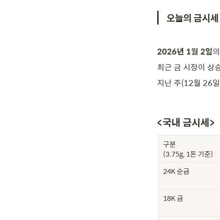
오늘의 금시세
2026년 1월 2일
의
최근 금 시장이 상
지난 주(12월 26
<국내 금시세>
구분

(3.75g, 1돈 기준)
24K 순금
18K 금