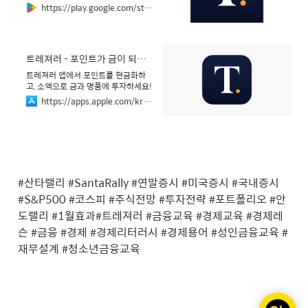
https://play.google.com/store/apps/details?id=com.treasurer.app&hl=ko
‎트레져러 - 포인트가 금이 되는 공간
‎트레져러 앱에서 포인트를 현금화하
고, 소액으로 금과 명품에 투자하세요!
■ 포인트의 자산화, 트레져러 다양한
https://apps.apple.com/kr/app/%ED%8A%B8%EB%A0%88%EC%A0%B8%EB%9F%AC-%ED%8F%AC%EC%9D%B8%ED%8A%B8%EA%B0%80-%EA%B8%88%EC%9D%B4-%EB%90%98%EB%8A%94-%EA%B3%B5%EA%B0%84/id1610330304
제휴처의 포인트와 트레져러의 자체
포인트를 모아 더 가치 있는 자산으로
만들어 보세요! 일상의 작은 포인트가
큰 자산으로 바뀌는 경험을 제공합니
다. ■ AI가 알려주는 스마트 금융 레
슨 경제와 투자에 대한 복잡한 정보는
이제 그만! AI를 활용한 쉬운 경제 레
#산타랠리 #SantaRally #연말증시 #미국증시 #국내증시 
슨과 투자 상식으로 누구나 현명한 투
자자가 될 수 있습니다. ■ 포인트로
#S&P500 #코스피 #주식전망 #투자전략 #포트폴리오 #안
시작하는 새로운 금융 습관 소액으로
도랠리 #1월효과#트레져러 #금융교육 #경제교육 #경제레
도 금과 명품에 손쉽게 투자하여…
슨 #금융 #경제 #경제리터러시 #경제용어 #성인금융교육 #
재무설계 #청소년금융교육