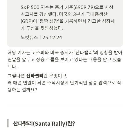
S&P 500 지수는 종가 기준(6909.79)으로 사상 
최고치를 경신했다. 미국의 3분기 국내총생산
(GDP)이 '깜짝 성장'을 기록하면서 견고한 성장세
가 투심을 뒷받침했다.
노컷뉴스ㅣ25.12.24
해당 기사는 코스피와 미국 증시가 '산타랠리'의 영향을 받아

연말을 앞두고 상승 흐름을 보이고 있다는 내용을 담고 있습
니다.
그렇다면 
산타랠리
란 무엇이고,

왜 매년 연말이 되면 주식시장에 단기적인 상승 압력으로 작
용하는 걸까요?
산타랠리(Santa Rally)란?