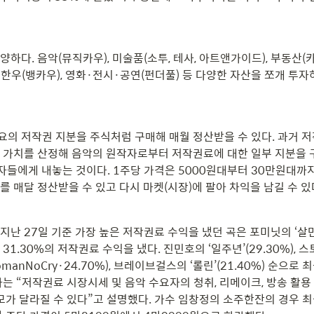
하다. 음악(뮤직카우), 미술품(소투, 테사, 아트앤가이드), 부동산(카사,
, 한우(뱅카우), 영화·전시·공연(펀더풀) 등 다양한 자산을 쪼개 투
의 저작권 지분을 주식처럼 구매해 매월 정산받을 수 있다. 과거 
 가치를 산정해 음악의 원작자로부터 저작권료에 대한 일부 지분을 
자자들에게 내놓는 것이다. 1주당 가격은 5000원대부터 30만원대까지
 매달 정산받을 수 있고 다시 마켓(시장)에 팔아 차익을 남길 수 있
지난 27일 기준 가장 높은 저작권료 수익을 냈던 곡은 포미닛의 ‘살
31.30%의 저작권료 수익을 냈다. 진민호의 ‘일주년’(29.30%), 
manNoCry·24.70%), 브레이브걸스의 ‘롤린’(21.40%) 순으로
는 “저작권료 시장시세 및 음악 수요자의 청취, 리메이크, 방송 활용
규모가 달라질 수 있다”고 설명했다. 가수 임창정의 소주한잔의 경우 최