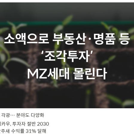
 각광… 분야도 다양화
카우, 투자자 절반 2030

한주새 수익률 31% 달해
