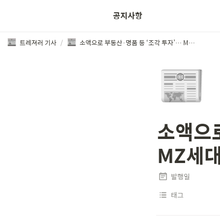
공지사항
트레져러 기사
/
소액으로 부동산·명품 등 ‘조각 투자’… MZ세대 몰린다
📰
소액으로
MZ세대
발행일
태그