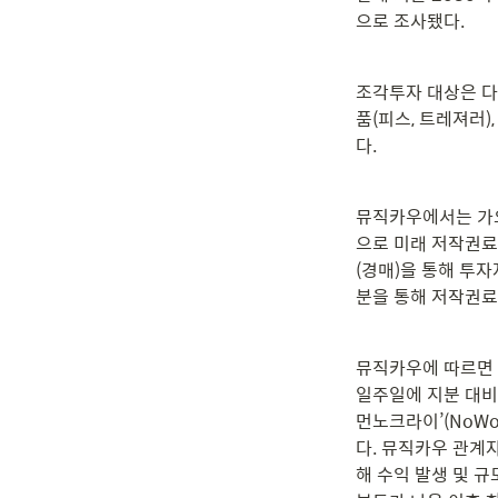
으로 조사됐다.
조각투자 대상은 다양
품(피스, 트레져러)
다.
뮤직카우에서는 가요
으로 미래 저작권료
(경매)을 통해 투
분을 통해 저작권료를
뮤직카우에 따르면 
일주일에 지분 대비 
먼노크라이’(NoWo
다. 뮤직카우 관계자
해 수익 발생 및 