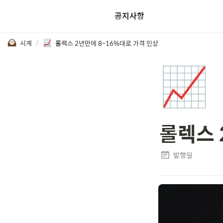
공지사항
시계
/
롤렉스 2년만에 8~16%대로 가격 인상
📈
롤렉스 
발행일