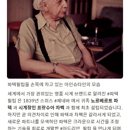
파텍필립을 손목에 차고 있는 아인슈타인의 모습
세계에서 가장 권위있는 명품 시계 브랜드로 알려진 #파텍
필립 은 1839년 스위스 #제네바 에서 귀족 
노르베르트 파
텍
 과 
시계장인
프랑수아 차펙
 과 함께 최초 설립되었습니다. 
하지만 곧 의견차이로 인해 파텍과 차펙은 갈라서게 되었고, 
새로운 파트너를 모색하던 파텍은 크라운으로 시간을 조정
하는 기술을 최로로 개발한 #아드리안_필립 을 만나게 되며, 