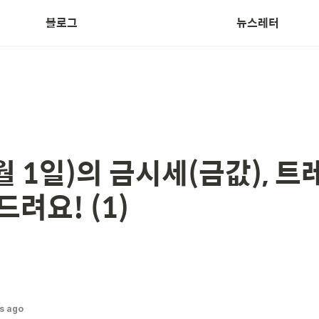
블로그
뉴스레터
Treasurer News
월 1일)의 금시세(금값), 
드려요! (1)
s ago