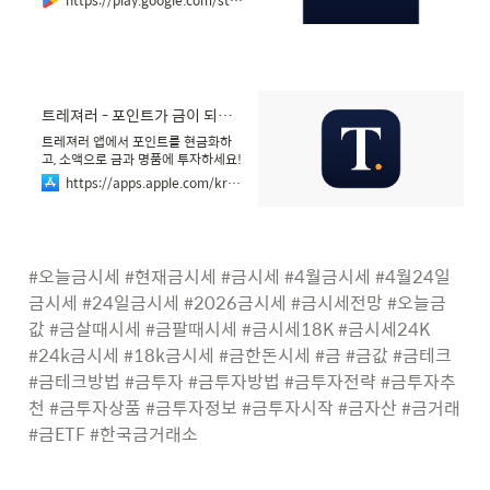
‎트레져러 - 포인트가 금이 되는 공간
‎트레져러 앱에서 포인트를 현금화하
고, 소액으로 금과 명품에 투자하세요!
■ 포인트의 자산화, 트레져러 다양한
https://apps.apple.com/kr/app/%ED%8A%B8%EB%A0%88%EC%A0%B8%EB%9F%AC-%ED%8F%AC%EC%9D%B8%ED%8A%B8%EA%B0%80-%EA%B8%88%EC%9D%B4-%EB%90%98%EB%8A%94-%EA%B3%B5%EA%B0%84/id1610330304
제휴처의 포인트와 트레져러의 자체
포인트를 모아 더 가치 있는 자산으로
만들어 보세요! 일상의 작은 포인트가
큰 자산으로 바뀌는 경험을 제공합니
다. ■ AI가 알려주는 스마트 금융 레
#오늘금시세 #현재금시세 #금시세 #4월금시세 #4월24일
슨 경제와 투자에 대한 복잡한 정보는
금시세 #24일금시세 #2026금시세 #금시세전망 #오늘금
이제 그만! AI를 활용한 쉬운 경제 레
슨과 투자 상식으로 누구나 현명한 투
값 #금살때시세 #금팔때시세 #금시세18K #금시세24K 
자자가 될 수 있습니다. ■ 포인트로
#24k금시세 #18k금시세 #금한돈시세 #금 #금값 #금테크 
시작하는 새로운 금융 습관 소액으로
도 금과 명품에 손쉽게 투자하여…
#금테크방법 #금투자 #금투자방법 #금투자전략 #금투자추
천 #금투자상품 #금투자정보 #금투자시작 #금자산 #금거래 
#금ETF #한국금거래소