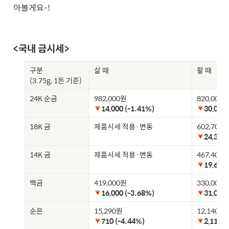
아볼게요-!
<국내 금시세>
구분

살 때
팔 때
(3.75g, 1돈 기준)
24K 순금
14,000 (-1.41%)
30,000 
18K 금
제품시세 적용·변동
24,300 
14K 금
제품시세 적용·변동
19,600 
백금
16,000 (-3.68%) 
31,000 
순은
710 (-4.44%) 
2,110 (