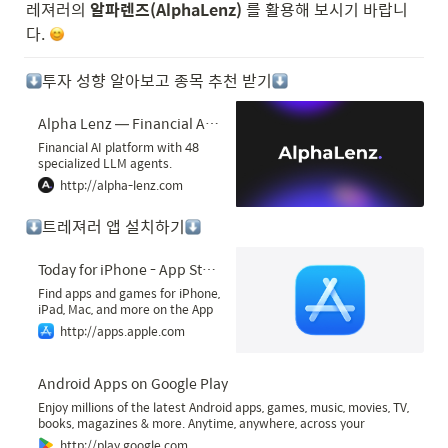
레져러의 
알파렌즈(AlphaLenz)
 를 활용해 보시기 바랍니
다. 
투자 성향 알아보고 종목 추천 받기
Alpha Lenz — Financial AI & LLM Investment Analytics Platform
Financial AI platform with 48
specialized LLM agents.
Institutional-grade financials,
http://alpha-lenz.com
consensus, technical analysis,
and macro insights — all in one
트레져러 앱 설치하기
platform.
Today for iPhone - App Store
Find apps and games for iPhone,
iPad, Mac, and more on the App
Store.
http://apps.apple.com
Android Apps on Google Play
Enjoy millions of the latest Android apps, games, music, movies, TV,
books, magazines & more. Anytime, anywhere, across your
devices.
http://play.google.com