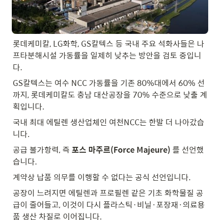
롯데케미칼, LG화학, GS칼텍스 등 국내 주요 석화사들은 나
프타분해시설 가동률을 일제히 낮추는 방안을 검토 중입니
다.
GS칼텍스는 여수 NCC 가동률을 기존 80%대에서 60% 선
까지, 롯데케미칼도 충남 대산공장을 70% 수준으로 낮출 계
획입니다.
국내 최대 에틸렌 생산업체인 여천NCC는 한발 더 나아갔습
니다.
공급 불가항력, 즉 
포스 마주르(Force Majeure)
 를 선언했
습니다.
계약상 납품 의무를 이행할 수 없다는 공식 선언입니다.
공장이 느려지면 에틸렌과 프로필렌 같은 기초 화학물질 공
급이 줄어들고, 이것이 다시 플라스틱·비닐·포장재·의료용
품 생산 차질로 이어집니다.