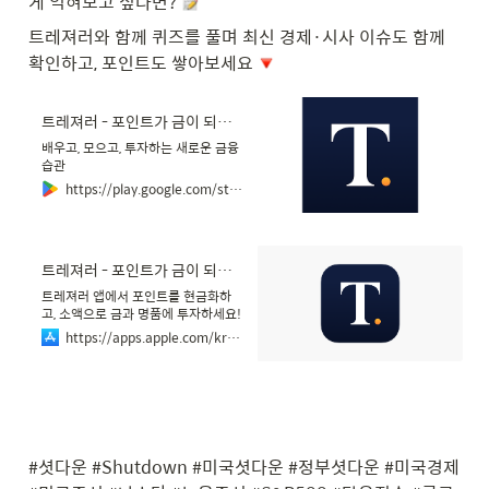
게 익혀보고 싶다면? 
트레져러와 함께 퀴즈를 풀며 최신 경제·시사 이슈도 함께 
확인하고, 포인트도 쌓아보세요 
트레져러 - 포인트가 금이 되는 공간 - Google Play 앱
배우고, 모으고, 투자하는 새로운 금융
습관
https://play.google.com/store/apps/details?id=com.treasurer.app&hl=ko
‎트레져러 - 포인트가 금이 되는 공간
‎트레져러 앱에서 포인트를 현금화하
고, 소액으로 금과 명품에 투자하세요!
■ 포인트의 자산화, 트레져러 다양한
https://apps.apple.com/kr/app/%ED%8A%B8%EB%A0%88%EC%A0%B8%EB%9F%AC-%ED%8F%AC%EC%9D%B8%ED%8A%B8%EA%B0%80-%EA%B8%88%EC%9D%B4-%EB%90%98%EB%8A%94-%EA%B3%B5%EA%B0%84/id1610330304
제휴처의 포인트와 트레져러의 자체
포인트를 모아 더 가치 있는 자산으로
만들어 보세요! 일상의 작은 포인트가
큰 자산으로 바뀌는 경험을 제공합니
다. ■ AI가 알려주는 스마트 금융 레
슨 경제와 투자에 대한 복잡한 정보는
이제 그만! AI를 활용한 쉬운 경제 레
#셧다운 #Shutdown #미국셧다운 #정부셧다운 #미국경제 
슨과 투자 상식으로 누구나 현명한 투
자자가 될 수 있습니다. ■ 포인트로