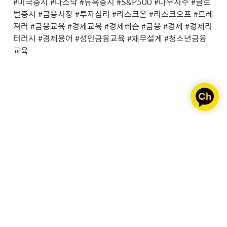
#미국증시 #나스닥 #뉴욕증시 #S&P500 #다우지수 #글로
시작하는 새로운 금융 습관 소액으로
벌증시 #금융시장 #투자심리 #리스크온 #리스크오프 #트레
도 금과 명품에 손쉽게 투자하여…
져러 #금융교육 #경제교육 #경제레슨 #금융 #경제 #경제리
터러시 #경제용어 #성인금융교육 #재무설계 #청소년금융
교육